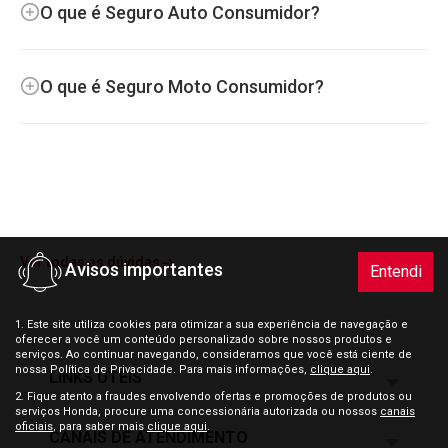
O que é Seguro Auto Consumidor?
O que é Seguro Moto Consumidor?
SVG
Ver todas as dúvidas
Avisos importantes
Entendi
1. Este site utiliza cookies para otimizar a sua experiência de navegação e
oferecer a você um conteúdo personalizado sobre nossos produtos e
serviços. Ao continuar navegando, consideramos que você está ciente de
nossa Política de Privacidade. Para mais informações,
clique aqui
.
LINKS ÚTEIS
2. Fique atento a fraudes envolvendo ofertas e promoções de produtos ou
serviços Honda, procure uma concessionária autorizada ou nossos
canais
oficiais
, para saber mais
clique aqui
.
CANAIS DE ATENDIMENTO