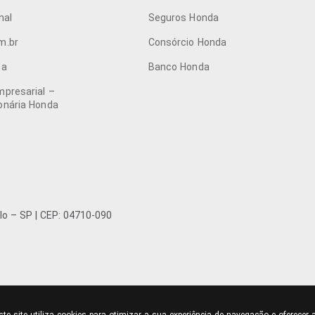
nal
Seguros Honda
m.br
Consórcio Honda
da
Banco Honda
presarial –
onária Honda
o – SP | CEP: 04710-090